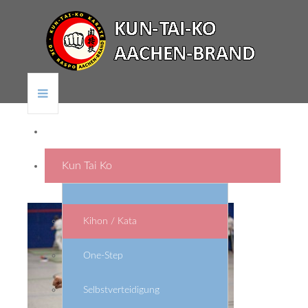
Home
Kun Tai Ko
Kihon / Kata
One-Step
Selbstverteidigung